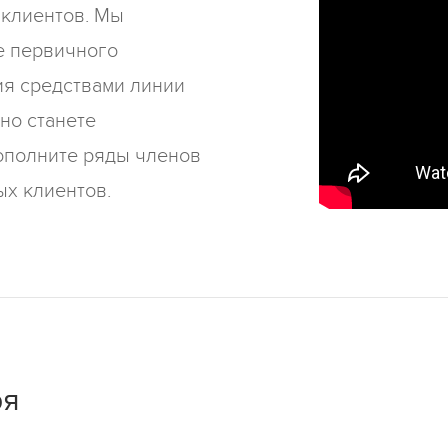
 клиентов. Мы
е первичного
ия средствами линии
но станете
ополните ряды членов
х клиентов.
ря