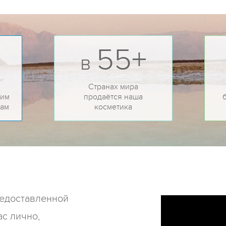
55+
в
Странах мира
ким
продаётся наша
там
косметика
редоставленной
ас лично,