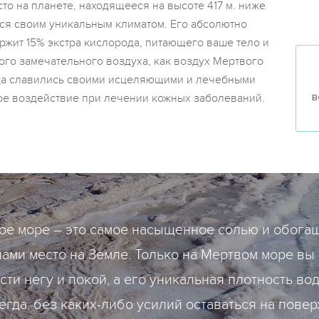
то на планете, находящееся на высоте 417 м. ниже
ся своим уникальным климатом. Его абсолютно
ржит 15% экстра кислорода, питающего ваше тело и
ого замечательного воздуха, как воздух Мертвого
да славились своими исцеляющими и лечебными
ое воздействие при лечении кожных заболеваний.
ое море – это самое насыщенное солью и обога
ами место на Земле. Только на Мертвом море вы
сти негу и покой, a его уникальная плотность во
егда, без каких-либо усилий оставаться на повер