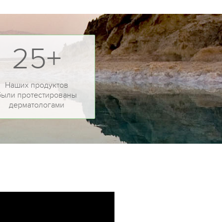
25+
Наших продуктов
были протестированы
дерматологами