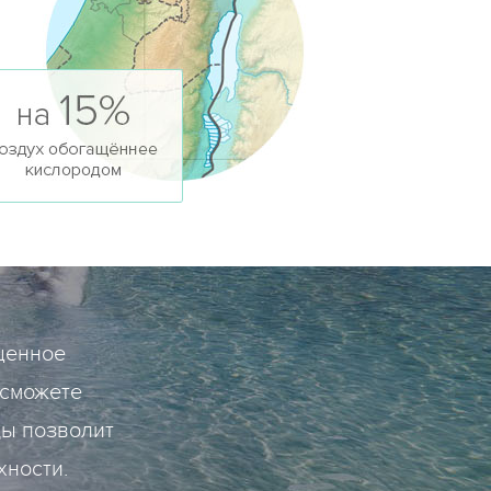
щенное
 сможете
ды позволит
хности.