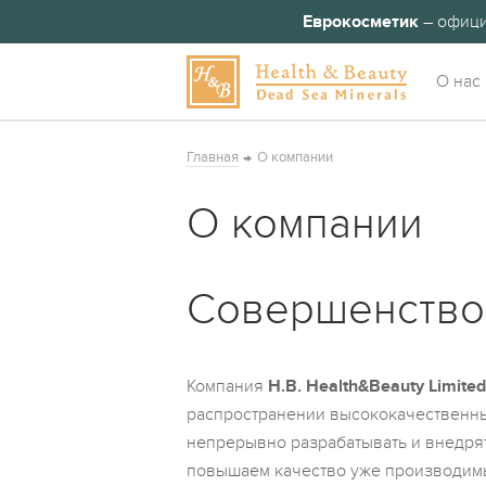
Еврокосметик
– офици
О нас
Главная
О компании
О компании
Совершенство
Компания
H.B. Health&Beauty Limited
распространении высококачественн
непрерывно разрабатывать и внедрят
повышаем качество уже производимы