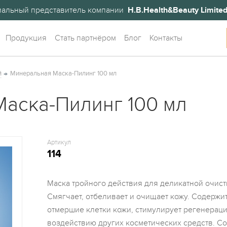
альный представитель компании
H.B.Health&Beauty Limite
Продукция
Стать партнёром
Блог
Контакты
й
Минеральная Маска-Пилинг 100 мл
аска-Пилинг 100 мл
Артикул
114
Маска тройного действия для деликатной очист
Смягчает, отбеливает и очищает кожу. Содерж
отмершие клетки кожи, стимулирует регенераци
воздействию других косметических средств. С