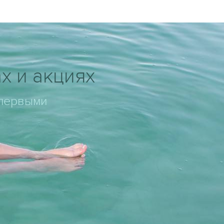
х и акциях
 первыми