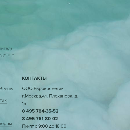
митед)
дств с
КОНТАКТЫ
ООО Еврокосметик
 Beauty
г.Москва,ул. Плеханова, д.
тик
15
8 495 784-35-52
8 495 761-80-02
тнером
Пн-пт с 9:00 до 18:00