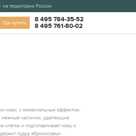
d
на территории России
8 495 784-35-52
Где купить
8 495 761-80-02
ки кожи, c моментальным эффектом.
ит нежные частички, удаляющие
ю клеток и подготавливает кожу к
одержит пудру абрикосовых