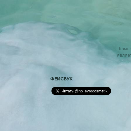
Компа
являе
ФЕЙСБУК